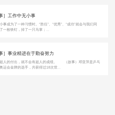
事］工作中无小事
事成为了一种习惯时。“胜任”、“优秀”、“成功”就会与我们同
了一枚铁钉，掉了一只马掌；...
事］事业精进在于勤奋努力
人的付出，就不会有超人的成绩。 （故事）邓亚萍是乒乓
运会金牌的选手，共获得过18次世...