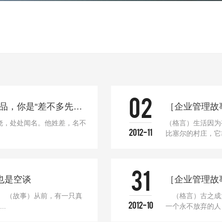
02
［企业管理故事］“差不多先生”做不出好产品，你是“差不多先生”吗？
［企业管理故
，处处闻名。他姓差，名不
（格言）生活因为
2012-11
比塞尔的村庄，它靠
31
也是空谈
［企业管理故
 （故事）从前，有一只真
（格言）古之成
2012-10
.
一个永不放弃的