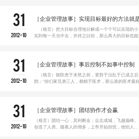
31
［企业管理故事］实现目标最好的方法就
（格言）把大目标合理地分解成一个个可以实现的小
2012-10
实到每一天当中去，并持之以恒，那么再大的目标也能..
31
（格言）能防患于未然之前，更胜于治乱于已成之后
2012-10
鹊：“你们家兄弟三人，都精于医术，那么谁的医术最好.
31
［企业管理故事］团结协作才会赢
（格言）团结一心，其利断金；众志成城，飞越巅峰。
2012-10
创造了人类。随着人的增多，上帝开始担忧，他怕人...