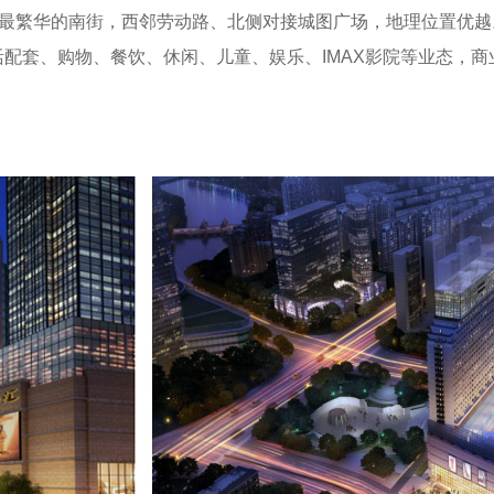
市最繁华的南街，西邻劳动路、北侧对接城图广场，地理位置优
配套、购物、餐饮、休闲、儿童、娱乐、IMAX影院等业态，商